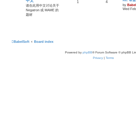
中文
1
4
by
Babel
请在此用中文讨论关于
Wed Feb 
Negatron 或 MAME 的
题材
BabelSoft
Board index
Powered by
phpBB
® Forum Software © phpBB Lim
Privacy
|
Terms