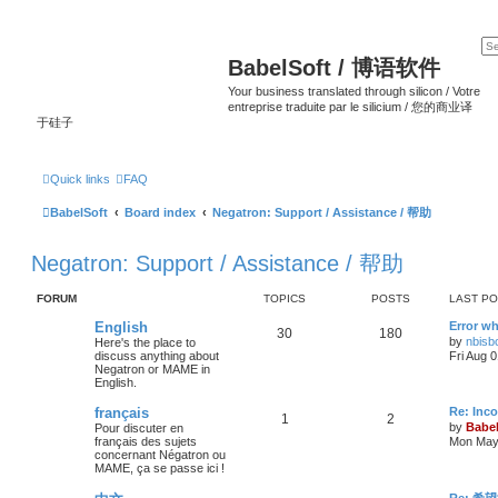
BabelSoft / 博语软件
Your business translated through silicon / Votre
entreprise traduite par le silicium / 您的商业译
于硅子
Quick links
FAQ
BabelSoft
Board index
Negatron: Support / Assistance / 帮助
Negatron: Support / Assistance / 帮助
FORUM
TOPICS
POSTS
LAST P
English
Error wh
30
180
by
nbisb
Here's the place to
discuss anything about
Fri Aug 
Negatron or MAME in
English.
français
Re: Inc
1
2
by
Babel
Pour discuter en
français des sujets
Mon May 
concernant Négatron ou
MAME, ça se passe ici !
Re: 希