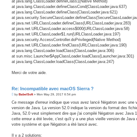
at java.lang.ClassLoader.defineClass1(Native Method)
at java.lang.ClassLoader.defineClassCond(ClassLoader.java:637)
at java.lang.ClassLoader.defineClass(ClassLoader.java:621)
at java.security.SecureClassLoader.defineClass(SecureClassLoader.ja
at java.net.URLClassLoader.defineClass(URLClassLoader.java:283)
at java.net.URLClassLoader.access$000(URLClassLoader.java:58)
at java.net.URLClassLoader$1.run(URLClassLoader.java:197)
at java.security.AccessController.doPrivileged(Native Method)
at java.net.URLClassLoader.findClass(URLClassLoader.java:190)
at java.lang.ClassLoader.loadClass(ClassLoader.java:306)
at sun.misc.Launcher$AppClassLoader.loadClass(Launcher.java:301)
at java.lang.ClassLoader.loadClass(ClassLoader.java:247)
Merci de votre aide.
Re: Incompatible avec macOS Sierra ?
P
by
BabelSoft
»
Mon May 29, 2017 6:54 pm
o
s
Ce message d'erreur indique que vous avez lancé Négatron avec une vi
t
version de Java. La version 52.0 indique la version du format des fichi
Java, 52.0 veut simplement dire que j'ai compilé Négatron avec Java 1
cette erreur a été levée, c'est qu'il y a une plus vieille version de Java
votre système et que Négatron a été lancé avec.
Il y a 2 solutions: