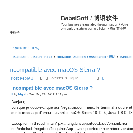
BabelSoft / 博语软件
Your business translated through silicon / Votre
entreprise traduite par le silicium / 您的商业译
于硅子
Quick links
FAQ
BabelSoft
Board index
Negatron: Support / Assistance / 帮助
français
Incompatible avec macOS Sierra ?
Search
Advanced sear
Post Reply
Incompatible avec macOS Sierra ?
P
by
Nigol
»
Sun May 28, 2017 9:11 pm
o
s
Bonjour,
t
Lorsque je double-clique sur Negatron.command, le terminal s'ouvre et 
sur le message d'erreur suivant (macOS Sierra 10.12.5, Java 1.8.0_131
Exception in thread "main" java.lang.UnsupportedClassVersionError:
net/babelsoft/negatron/NegatronApp : Unsupported major.minor version