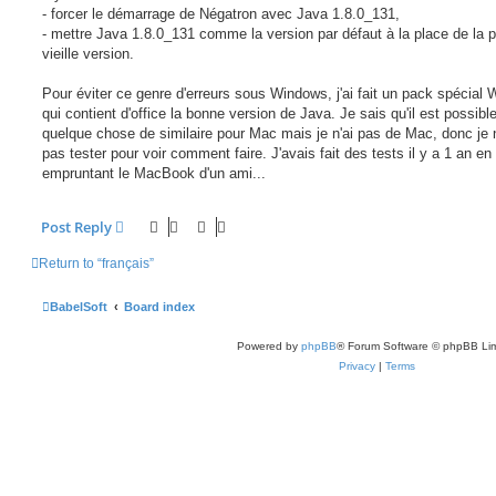
- forcer le démarrage de Négatron avec Java 1.8.0_131,
- mettre Java 1.8.0_131 comme la version par défaut à la place de la p
vieille version.
Pour éviter ce genre d'erreurs sous Windows, j'ai fait un pack spécial
qui contient d'office la bonne version de Java. Je sais qu'il est possible
quelque chose de similaire pour Mac mais je n'ai pas de Mac, donc je
pas tester pour voir comment faire. J'avais fait des tests il y a 1 an en
empruntant le MacBook d'un ami...
Post Reply
Return to “français”
BabelSoft
Board index
Powered by
phpBB
® Forum Software © phpBB Lim
Privacy
|
Terms