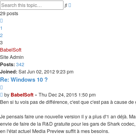
Advanced
Search
search
29 posts
Previous
1
2
3
BabelSoft
Site Admin
Posts:
342
Joined:
Sat Jun 02, 2012 9:23 pm
Re: Windows 10 ?
Quote
Post
by
BabelSoft
»
Thu Dec 24, 2015 1:50 pm
Ben si tu vois pas de différence, c'est que c'est pas à cause de
Je pensais faire une nouvelle version il y a plus d'1 an déjà. Ma
envie de faire de la R&D gratuite pour les gars de Shark codec, 
en l'état actuel Media Preview suffit à mes besoins.