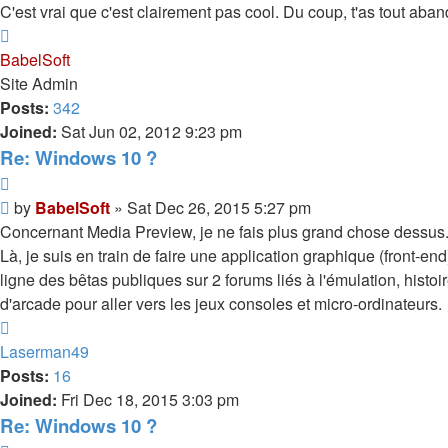
C'est vrai que c'est clairement pas cool. Du coup, t'as tout a
Top
BabelSoft
Site Admin
Posts:
342
Joined:
Sat Jun 02, 2012 9:23 pm
Re: Windows 10 ?
Quote
Post
by
BabelSoft
»
Sat Dec 26, 2015 5:27 pm
Concernant Media Preview, je ne fais plus grand chose dessus
Là, je suis en train de faire une application graphique (front-e
ligne des bêtas publiques sur 2 forums liés à l'émulation, histoi
d'arcade pour aller vers les jeux consoles et micro-ordinateurs.
Top
Laserman49
Posts:
16
Joined:
Fri Dec 18, 2015 3:03 pm
Re: Windows 10 ?