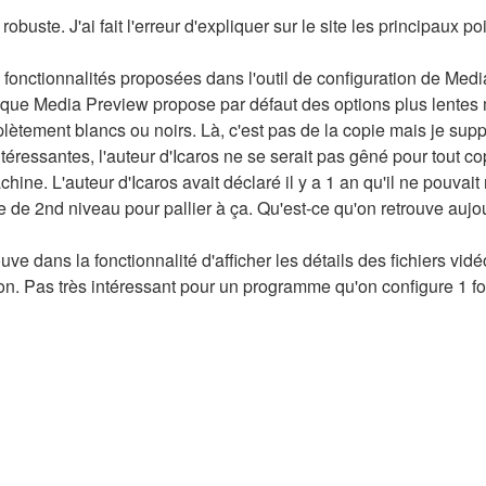
obuste. J'ai fait l'erreur d'expliquer sur le site les principaux po
 fonctionnalités proposées dans l'outil de configuration de Med
s que Media Preview propose par défaut des options plus lentes 
mplètement blancs ou noirs. Là, c'est pas de la copie mais je su
ressantes, l'auteur d'Icaros ne se serait pas gêné pour tout cop
e. L'auteur d'Icaros avait déclaré il y a 1 an qu'il ne pouvait 
he de 2nd niveau pour pallier à ça. Qu'est-ce qu'on retrouve au
uve dans la fonctionnalité d'afficher les détails des fichiers vidéo
on. Pas très intéressant pour un programme qu'on configure 1 foi