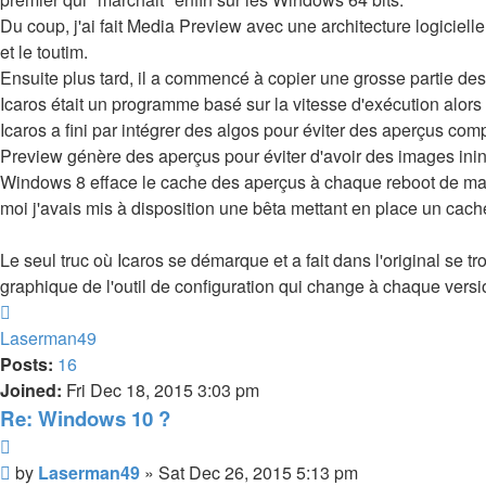
Du coup, j'ai fait Media Preview avec une architecture logicielle r
et le toutim.
Ensuite plus tard, il a commencé à copier une grosse partie des
Icaros était un programme basé sur la vitesse d'exécution alor
Icaros a fini par intégrer des algos pour éviter des aperçus co
Preview génère des aperçus pour éviter d'avoir des images ininté
Windows 8 efface le cache des aperçus à chaque reboot de machin
moi j'avais mis à disposition une bêta mettant en place un cac
Le seul truc où Icaros se démarque et a fait dans l'original se tro
graphique de l'outil de configuration qui change à chaque versi
Top
Laserman49
Posts:
16
Joined:
Fri Dec 18, 2015 3:03 pm
Re: Windows 10 ?
Quote
Post
by
Laserman49
»
Sat Dec 26, 2015 5:13 pm