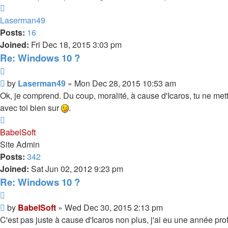
Top
Laserman49
Posts:
16
Joined:
Fri Dec 18, 2015 3:03 pm
Re: Windows 10 ?
Quote
Post
by
Laserman49
»
Mon Dec 28, 2015 10:53 am
Ok, je comprend. Du coup, moralité, à cause d'Icaros, tu ne mett
avec toi bien sur
.
Top
BabelSoft
Site Admin
Posts:
342
Joined:
Sat Jun 02, 2012 9:23 pm
Re: Windows 10 ?
Quote
Post
by
BabelSoft
»
Wed Dec 30, 2015 2:13 pm
C'est pas juste à cause d'Icaros non plus, j'ai eu une année pro