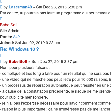
Quote
Post
by
Laserman49
»
Sat Dec 26, 2015 5:33 pm
Par contre, tu pourrais pas faire un programme qui permettrait 
Top
BabelSoft
Site Admin
Posts:
342
Joined:
Sat Jun 02, 2012 9:23 pm
Re: Windows 10 ?
Quote
Post
by
BabelSoft
»
Sun Dec 27, 2015 3:37 pm
Non, pour plusieurs raisons :
- compliqué et très long à faire pour un résultat qui ne sera pa
- une vidéo qui ne marche pas peut l'être pour 10 000 raisons, i
- un processus de réparation automatique peut résulter en une 
- à cause de la constatation précédente, je risque de me pren
pour publicité mensongère,
- je n'ai pas l'expertise nécessaire pour savoir comment comme
- raison la plus importante : ça ne m'intéresse pas de me lancer