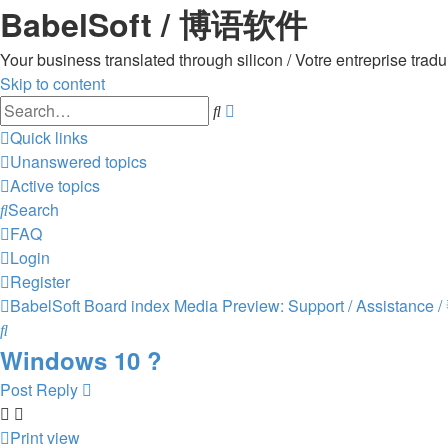
BabelSoft / 博语软件
Your business translated through silicon / Votre entreprise 
Skip to content
Advanced
Search
search
Quick links
Unanswered topics
Active topics
Search
FAQ
Login
Register
BabelSoft
Board index
Media Preview: Support / Assistance 
Search
Windows 10 ?
Post Reply
Print view