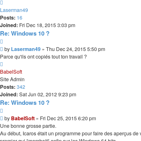
Top
Laserman49
Posts:
16
Joined:
Fri Dec 18, 2015 3:03 pm
Re: Windows 10 ?
Quote
Post
by
Laserman49
»
Thu Dec 24, 2015 5:50 pm
Parce qu'ils ont copiés tout ton travail ?
Top
BabelSoft
Site Admin
Posts:
342
Joined:
Sat Jun 02, 2012 9:23 pm
Re: Windows 10 ?
Quote
Post
by
BabelSoft
»
Fri Dec 25, 2015 6:20 pm
Une bonne grosse partie.
Au début, Icaros était un programme pour faire des aperçus de vi
premier qui "marchait" enfin sur les Windows 64 bits.