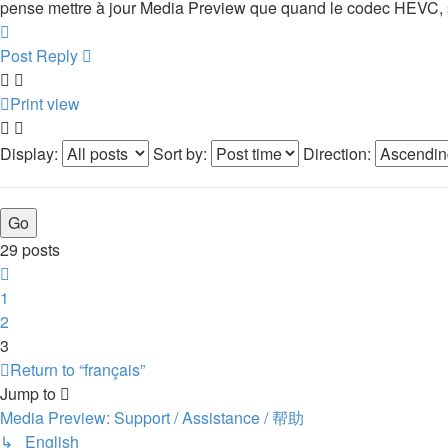
pense mettre à jour Media Preview que quand le codec HEVC, su
Top
Post Reply
Print view
Display:
Sort by:
Direction:
29 posts
Previous
1
2
3
Return to “français”
Jump to
Media Preview: Support / Assistance / 帮助
↳ English