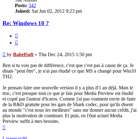
Posts:
342
Joined:
Sat Jun 02, 2012 9:23 pm
Re: Windows 10 ?
Quote
Post
by
BabelSoft
»
Thu Dec 24, 2015 1:50 pm
Ben si tu vois pas de différence, c'est que c'est pas à cause de ça. Je
disais "peut être", je n'ai pas étudié ce que MS a changé pour Win10
TH2.
Je pensais faire une nouvelle version il y a plus d'1 an déjà. Mais le
truc, c'est presque tout ce que je fais pour Media Preview est étudié
et copié par l'auteur d'Icaros. Comme j'ai pas vraiment envie de faire
de la R&D gratuite pour les gars de Shark codec, pour qu'ils disent
au monde "c'est nous les meilleurs" sans me donner aucun crédit, j'ai
plus la motivation de continuer. Et puis, en l'état actuel Media
Preview suffit à mes besoins.
Top
Laserman49