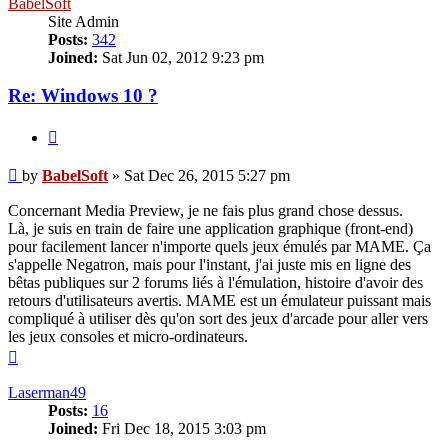
BabelSoft
Site Admin
Posts:
342
Joined:
Sat Jun 02, 2012 9:23 pm
Re: Windows 10 ?
Quote
Post
by
BabelSoft
»
Sat Dec 26, 2015 5:27 pm
Concernant Media Preview, je ne fais plus grand chose dessus.
Là, je suis en train de faire une application graphique (front-end)
pour facilement lancer n'importe quels jeux émulés par MAME. Ça
s'appelle Negatron, mais pour l'instant, j'ai juste mis en ligne des
bêtas publiques sur 2 forums liés à l'émulation, histoire d'avoir des
retours d'utilisateurs avertis. MAME est un émulateur puissant mais
compliqué à utiliser dès qu'on sort des jeux d'arcade pour aller vers
les jeux consoles et micro-ordinateurs.
Top
Laserman49
Posts:
16
Joined:
Fri Dec 18, 2015 3:03 pm