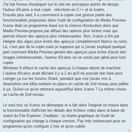
J'ai fait l'erreur d'expliquer sur le site les principaux points de design,
l'auteur d'Icaros a tout copié : réécriture en C++ et le toutim.
Ensuite plus tard, il a commencé à copier une grosse partie des
fonctionnalités proposées dans l'outil de configuration de Media Preview.
Icaros était un programme basé sur la vitesse d'exécution alors que
Media Preview propose par défaut des options plus lentes mais qui
permet d'avoir des aperçus plus intéressantes. Ben, Icaros a fini par
intégrer des algos pour éviter des aperçus complètement blancs ou noirs.
Là, c'est pas de la copie mais je suppose qui si j'avais expliqué quelque
part comment Media Preview génère des aperçus pour éviter d'avoir des
images inintéressantes, l'auteur d'Icaros ne se serait pas gêné pour tout
copier.
Windows 8 efface le cache des aperçus à chaque reboot de machine.
L'auteur d'Icaros avait déclaré il y a 1 an qu'il ne pouvait rien faire pour
corriger ça sur les forums Shark, pendant que moi j'avais mis à
disposition une bêta mettant en place un cache de 2nd niveau pour pallier
à ça. Qu'est-ce qu'on retrouve aujourd'hui dans Icaros ? La même chose :
un cache de 2nd niveau.
Le seul truc où Icaros se démarque et a fait dans l'original se trouve dans
la fonctionnalité d'afficher les détails des fichiers vidéo dans la barre de
statut du File Explorer. J'oubliais : la charte graphique de l'outil de
configuration qui change à chaque version. Pas très intéressant pour un
programme qu'on configure 1 fois et qu'on oublie.