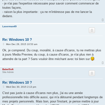
- je n'ai pas l'expertise nécessaire pour savoir comment commencer de
toutes façons,
- raison la plus importante : ça ne m'intéresse pas de me lancer la
dedans.
Laserman49
Re: Windows 10 ?
P
Mon Dec 28, 2015 10:53 am
o
s
Ok, je comprend. Du coup, moralité, à cause d'Icaros, tu ne mettras plus
t
à jours Media Preview, du coup, à cause d'Icaros, je n'ai plus rien à
attendre de ta part ? Sans vouloir être méchant avec toi bien sur
.
BabelSoft
Site Admin
Re: Windows 10 ?
P
Wed Dec 30, 2015 2:13 pm
o
s
C'est pas juste à cause d'Icaros non plus, j'ai eu une année
t
professionnelle très difficile aussi, qui m'a détourné pendant longtemps de
mes projets personnels. Mais bon, pour l'instant, je pense mettre à jour