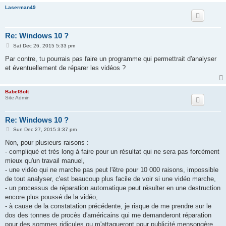
Laserman49
Re: Windows 10 ?
P
Sat Dec 26, 2015 5:33 pm
o
s
Par contre, tu pourrais pas faire un programme qui permettrait d'analyser
t
et éventuellement de réparer les vidéos ?
BabelSoft
Site Admin
Re: Windows 10 ?
P
Sun Dec 27, 2015 3:37 pm
o
s
Non, pour plusieurs raisons :
t
- compliqué et très long à faire pour un résultat qui ne sera pas forcément
mieux qu'un travail manuel,
- une vidéo qui ne marche pas peut l'être pour 10 000 raisons, impossible
de tout analyser, c'est beaucoup plus facile de voir si une vidéo marche,
- un processus de réparation automatique peut résulter en une destruction
encore plus poussé de la vidéo,
- à cause de la constatation précédente, je risque de me prendre sur le
dos des tonnes de procès d'américains qui me demanderont réparation
pour des sommes ridicules ou m'attaqueront pour publicité mensongère,