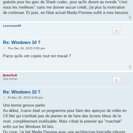
gratuite pour les gars de Shark codec, pour qu'ils disent au monde "c'est
nous les meilleurs" sans me donner aucun crédit, j'ai plus la motivation
de continuer. Et puis, en l'état actuel Media Preview suffit à mes besoins.
Laserman49
Re: Windows 10 ?
P
Thu Dec 24, 2015 5:50 pm
o
s
Parce qu'ils ont copiés tout ton travail ?
t
BabelSoft
Site Admin
Re: Windows 10 ?
P
Fri Dec 25, 2015 6:20 pm
o
s
Une bonne grosse partie.
t
Au début, Icaros était un programme pour faire des aperçus de vidéo en
C#.Net qui n'arrêtait pas de planter et de faire des écrans bleus de la
mort, complètement inutilisable. Mais c'était le premier qui "marchait"
enfin sur les Windows 64 bits.
Du coup, j'ai fait Media Preview avec une architecture logicielle robuste.