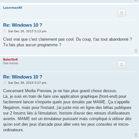
Laserman49
Re: Windows 10 ?
P
Sat Dec 26, 2015 5:13 pm
o
s
C'est vrai que c'est clairement pas cool. Du coup, t'as tout abandonné ?
t
Tu fais plus aucun programme ?
BabelSoft
Site Admin
Re: Windows 10 ?
P
Sat Dec 26, 2015 5:27 pm
o
s
Concernant Media Preview, je ne fais plus grand chose dessus.
t
Là, je suis en train de faire une application graphique (front-end) pour
facilement lancer n'importe quels jeux émulés par MAME. Ça s'appelle
Negatron, mais pour l'instant, j'ai juste mis en ligne des bêtas publiques
sur 2 forums liés à l'émulation, histoire d'avoir des retours d'utilisateurs
avertis. MAME est un émulateur puissant mais compliqué à utiliser dès
qu'on sort des jeux d'arcade pour aller vers les jeux consoles et micro-
ordinateurs.