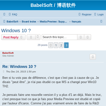
BabelSoft / 博语软件
FAQ
Register
Login
S
BabelSoft
Board index
Media Preview: Support / Assistance / 帮助
français
e
Windows 10 ?
a
Search
Advanced s
Post Reply
r
c
1
2
3
Previous
29 posts
h
BabelSoft
Site Admin
Re: Windows 10 ?
P
Thu Dec 24, 2015 1:50 pm
o
s
Ben si tu vois pas de différence, c'est que c'est pas à cause de ça. Je
t
disais "peut être", je n'ai pas étudié ce que MS a changé pour Win10
TH2.
Je pensais faire une nouvelle version il y a plus d'1 an déjà. Mais le truc,
c'est presque tout ce que je fais pour Media Preview est étudié et copié
par l'auteur d'Icaros. Comme j'ai pas vraiment envie de faire de la R&D