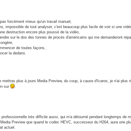
a pas forcément mieux qu'un travail manuel,
ns, impossible de tout analyser, c'est beaucoup plus facile de voir si une vid
une destruction encore plus poussé de la vidéo,
prendre sur le dos des tonnes de procès d'américains qui me demanderont répa
songère,
commencer de toutes façons,
ancer la dedans.
 mettras plus à jours Media Preview, du coup, à cause d'Icaros, je n'ai plus r
ien sur
.
e professionnelle très difficile aussi, qui m'a détourné pendant longtemps de m
jour Media Preview que quand le codec HEVC, successeur du H264, aura une pl
at actuel.