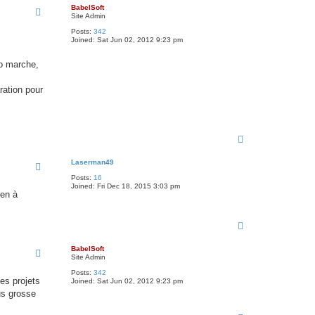
p
BabelSoft
Site Admin
Posts:
342
Joined:
Sat Jun 02, 2012 9:23 pm
éo marche,
ration pour
T
o
p
Laserman49
Posts:
16
Joined:
Fri Dec 18, 2015 3:03 pm
ien à
T
o
p
BabelSoft
Site Admin
Posts:
342
es projets
Joined:
Sat Jun 02, 2012 9:23 pm
us grosse