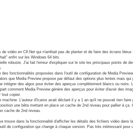
de vidéo en C#.Net qui n'arrêtait pas de planter et de faire des écrans bleus 
hait" enfin sur les Windows 64 bits.
lle robuste. J'ai fait l'erreur d'expliquer sur le site les principaux points de de
m.
 des fonctionnalités proposées dans l'outil de configuration de Media Preview
 alors que Media Preview propose par défaut des options plus lentes mais qui
par intégrer des algos pour éviter des aperçus complètement blancs ou noirs. L
ue part comment Media Preview génère des aperçus pour éviter d'avoir des ima
 tout copier.
hine. L'auteur d'Icaros avait déclaré il y a 1 an qu'il ne pouvait rien faire 
position une bêta mettant en place un cache de 2nd niveau pour pallier à ça. 
un cache de 2nd niveau.
se trouve dans la fonctionnalité d'afficher les détails des fichiers vidéo dans l
l'outil de configuration qui change à chaque version. Pas très intéressant pour 