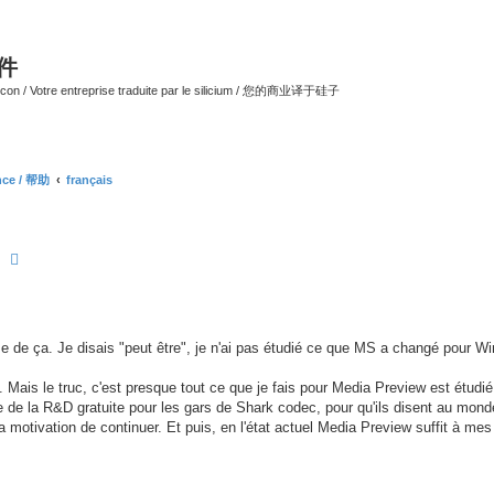
软件
ilicon / Votre entreprise traduite par le silicium / 您的商业译于硅子
ance / 帮助
français
earch
Advanced search
use de ça. Je disais "peut être", je n'ai pas étudié ce que MS a changé pour W
à. Mais le truc, c'est presque tout ce que je fais pour Media Preview est étudié
re de la R&D gratuite pour les gars de Shark codec, pour qu'ils disent au mond
a motivation de continuer. Et puis, en l'état actuel Media Preview suffit à mes