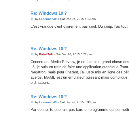
Re: Windows 10 ?
P
by
Laserman49
»
Sat Dec 26, 2015 5:13 pm
o
s
C'est vrai que c'est clairement pas cool. Du coup, t'as to
t
Re: Windows 10 ?
P
by
BabelSoft
»
Sat Dec 26, 2015 5:27 pm
o
s
Concernant Media Preview, je ne fais plus grand chose de
t
Là, je suis en train de faire une application graphique (fr
Negatron, mais pour l'instant, j'ai juste mis en ligne des bêt
avertis. MAME est un émulateur puissant mais compliqué à u
ordinateurs.
Re: Windows 10 ?
P
by
Laserman49
»
Sat Dec 26, 2015 5:33 pm
o
s
Par contre, tu pourrais pas faire un programme qui permettr
t