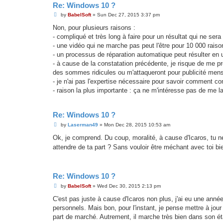
Re: Windows 10 ?
P
by
BabelSoft
»
Sun Dec 27, 2015 3:37 pm
o
s
Non, pour plusieurs raisons :
t
- compliqué et très long à faire pour un résultat qui ne ser
- une vidéo qui ne marche pas peut l'être pour 10 000 raiso
- un processus de réparation automatique peut résulter en 
- à cause de la constatation précédente, je risque de me 
des sommes ridicules ou m'attaqueront pour publicité men
- je n'ai pas l'expertise nécessaire pour savoir comment 
- raison la plus importante : ça ne m'intéresse pas de me l
Re: Windows 10 ?
P
by
Laserman49
»
Mon Dec 28, 2015 10:53 am
o
s
Ok, je comprend. Du coup, moralité, à cause d'Icaros, tu ne
t
attendre de ta part ? Sans vouloir être méchant avec toi b
Re: Windows 10 ?
P
by
BabelSoft
»
Wed Dec 30, 2015 2:13 pm
o
s
C'est pas juste à cause d'Icaros non plus, j'ai eu une anné
t
personnels. Mais bon, pour l'instant, je pense mettre à 
part de marché. Autrement, il marche très bien dans son ét