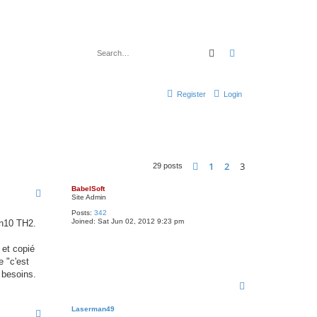
Search
Advanced search
Register
Login
1
2
3
Previous
29 posts
BabelSoft
Site Admin
Posts:
342
Joined:
Sat Jun 02, 2012 9:23 pm
in10 TH2.
 et copié
e "c'est
 besoins.
T
o
p
Laserman49