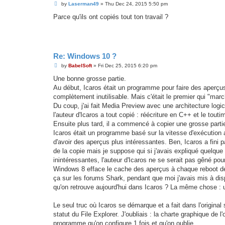
P
by
Laserman49
»
Thu Dec 24, 2015 5:50 pm
o
s
Parce qu'ils ont copiés tout ton travail ?
t
Re: Windows 10 ?
P
by
BabelSoft
»
Fri Dec 25, 2015 6:20 pm
o
s
Une bonne grosse partie.
t
Au début, Icaros était un programme pour faire des aperçus 
complètement inutilisable. Mais c'était le premier qui "marc
Du coup, j'ai fait Media Preview avec une architecture logicie
l'auteur d'Icaros a tout copié : réécriture en C++ et le touti
Ensuite plus tard, il a commencé à copier une grosse partie
Icaros était un programme basé sur la vitesse d'exécution
d'avoir des aperçus plus intéressantes. Ben, Icaros a fini 
de la copie mais je suppose qui si j'avais expliqué quelq
inintéressantes, l'auteur d'Icaros ne se serait pas gêné pour
Windows 8 efface le cache des aperçus à chaque reboot de mac
ça sur les forums Shark, pendant que moi j'avais mis à dis
qu'on retrouve aujourd'hui dans Icaros ? La même chose : 
Le seul truc où Icaros se démarque et a fait dans l'original 
statut du File Explorer. J'oubliais : la charte graphique de 
programme qu'on configure 1 fois et qu'on oublie.