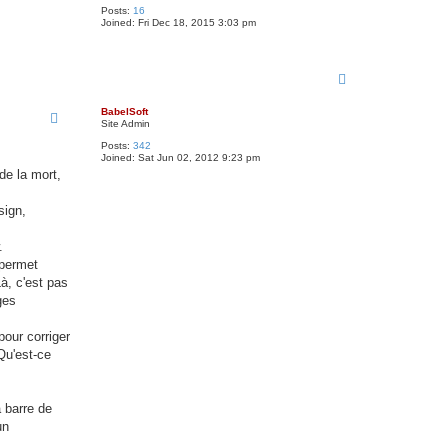
Posts:
16
Joined:
Fri Dec 18, 2015 3:03 pm
T
o
p
BabelSoft
Site Admin
Posts:
342
Joined:
Sat Jun 02, 2012 9:23 pm
de la mort,
sign,
.
 permet
à, c'est pas
ges
pour corriger
Qu'est-ce
a barre de
un