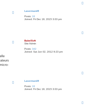
T
o
p
Laserman49
Posts:
16
Joined:
Fri Dec 18, 2015 3:03 pm
T
o
p
BabelSoft
Site Admin
Posts:
342
Joined:
Sat Jun 02, 2012 9:23 pm
elle
sateurs
 micro-
T
o
p
Laserman49
Posts:
16
Joined:
Fri Dec 18, 2015 3:03 pm
T
o