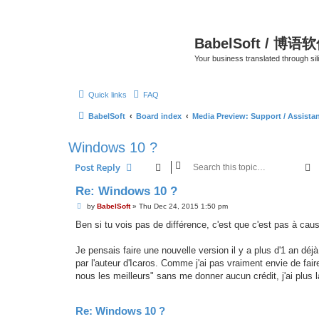
BabelSoft / 博语
Your business translated through s
Quick links
FAQ
BabelSoft
Board index
Media Preview: Support / Assist
Windows 10 ?
S
Post Reply
Re: Windows 10 ?
P
by
BabelSoft
»
Thu Dec 24, 2015 1:50 pm
o
s
Ben si tu vois pas de différence, c'est que c'est pas à ca
t
Je pensais faire une nouvelle version il y a plus d'1 an déj
par l'auteur d'Icaros. Comme j'ai pas vraiment envie de fai
nous les meilleurs" sans me donner aucun crédit, j'ai plus l
Re: Windows 10 ?