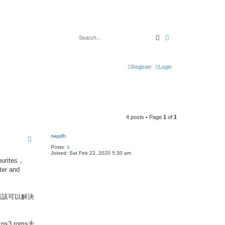
Search
Advanced search
Register
Login
4 posts • Page
1
of
1
napdh
Posts:
4
Joined:
Sat Feb 22, 2020 5:30 am
rites，
r and
set應該可以解決
ps3 roms去