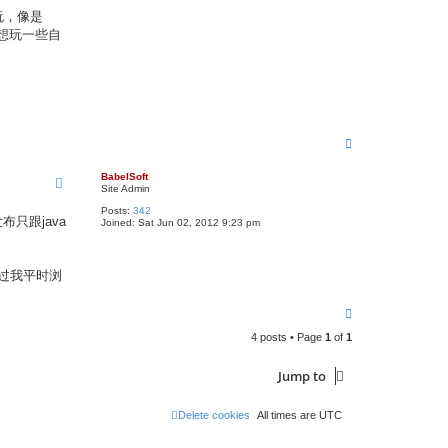
玩，像是
只是想玩一些自
T
o
p
BabelSoft
Site Admin
Posts:
342
布只跟java
Joined:
Sat Jun 02, 2012 9:23 pm
不过我平时浏
T
o
4 posts • Page
1
of
1
p
Jump to
Delete cookies
All times are
UTC