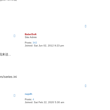
T
o
p
BabelSoft
Site Admin
Posts:
342
Joined:
Sat Jun 02, 2012 9:23 pm
我来说，
ies.ini
T
o
p
napdh
Posts:
4
Joined:
Sat Feb 22, 2020 5:30 am