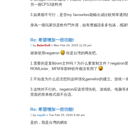
另一個CPS3資料夾
3.如果都不可行，是否my favourites能輸出成比較簡單通用的
身為一個玩家但是軟件門外漢，如有僭越請多多包涵，感謝!
Re: 希望增加一些功能!
P
by
BabelSoft
»
Mon Feb 24, 2020 11:20 pm
o
s
谢谢使用negatron
你是台湾的网友吧。
t
1.需要的是复制rom文件吗？为什么要复制文件？negat
ROMLister、MFM等那种软件都没有用了
2.不知道为什么还没想到这样强化gamelist的建立。游戏一名
3.这绝对不行的。negatron应该管理街机、游戏机、电脑等各
里面的简单格式就不合适。
Re: 希望增加一些功能!
P
by
napdh
»
Tue Feb 25, 2020 6:48 am
o
s
是的，我是台灣的網友
t