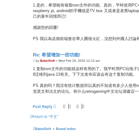
1.是的，希望能有複製rom文件的功能。真的，平時使用PC
raspberry pi, android的手機或是TV box 又或
己的童年回憶而已!
感謝您的回覆!
PS 我以為這個前端會在華人圈很火紅，沒想到外國人討論
Re: 希望增加一些功能!
P
by
BabelSoft
»
Wed Feb 26, 2020 12:13 am
o
s
1.复制rom文件的功能就这样有用的了。我平时用PC玩电子游戏
t
8迁移到java 13有关。下下次发布应该会有这个复制功能。
PS 真的吗？我没有统计数据所以真的不知道有多少人使用n
览英文和法文的论坛。有什么retrogaming中文论坛请建议
Post Reply
Return to “中文”
BabelSoft
Board index