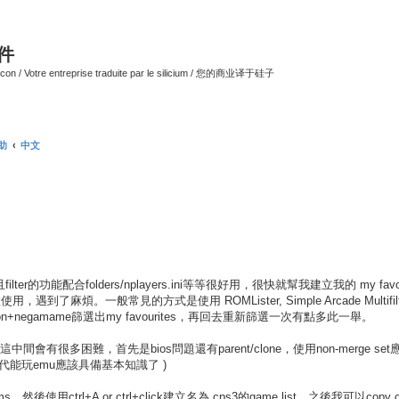
软件
ilicon / Votre entreprise traduite par le silicium / 您的商业译于硅子
帮助
中文
nced search
能配合folders/nplayers.ini等等很好用，很快就幫我建立我的 my favou
遇到了麻煩。一般常見的方式是使用 ROMLister, Simple Arcade Multifilte
atron+negamame篩選出my favourites，再回去重新篩選一次有點多此一舉。
 folder? (這中間會有很多困難，首先是bios問題還有parent/clone，使用non-merge 
能玩emu應該具備基本知識了 )
然後使用ctrl+A or ctrl+click建立名為 cps3的game list，之後我可以copy c