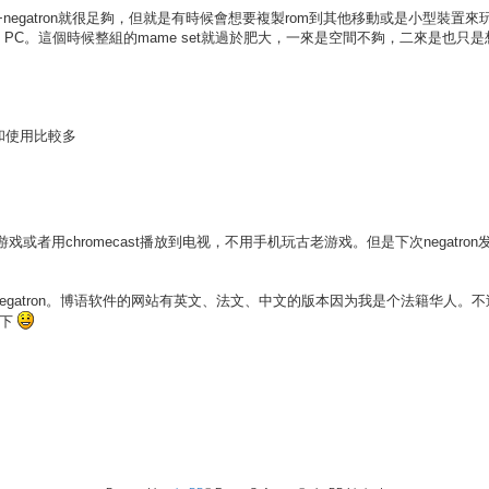
+negatron就很足夠，但就是有時候會想要複製rom到其他移動或是小型裝置來
者是老舊laptop PC。這個時候整組的mame set就過於肥大，一來是空間不夠，二來是也
和使用比較多
或者用chromecast播放到电视，不用手机玩古老游戏。但是下次negatron发
egatron。博语软件的网站有英文、法文、中文的版本因为我是个法籍华人。
一下