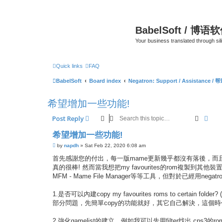
BabelSoft / 博语
Your business translated through s
Quick links
FAQ
BabelSoft
Board index
Negatron: Support / Assistance / 
希望增加一些功能!
Search
Adva
Post Reply
希望增加一些功能!
P
by
napdh
»
Sat Feb 22, 2020 6:08 am
o
s
首先感謝您的付出，每一版mame更新幾乎都沒有落後，而且filter的功
t
真的很棒! 然而當我想把my favourites的rom複製到其他裝置使用，
MFM - Mame File Manager等等工具，但對於已經用neg
1.是否可以內建copy my favourites roms to certain
部分問題，先簡單copy的功能就好，其它自己解決，這個時代
2.強化gamelist的建立，例如我可以先用filter找出 cps3的roms，